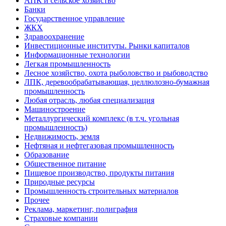
АПК и сельское хозяйство
Банки
Государственное управление
ЖКХ
Здравоохранение
Инвестиционные институты. Рынки капиталов
Информационные технологии
Легкая промышленность
Лесное хозяйство, охота рыболовство и рыбоводство
ЛПК, деревообрабатывающая, целлюлозно-бумажная
промышленность
Любая отрасль, любая специализация
Машиностроение
Металлургический комплекс (в т.ч. угольная
промышленность)
Недвижимость, земля
Нефтяная и нефтегазовая промышленность
Образование
Общественное питание
Пищевое производство, продукты питания
Природные ресурсы
Промышленность строительных материалов
Прочее
Реклама, маркетинг, полиграфия
Страховые компании