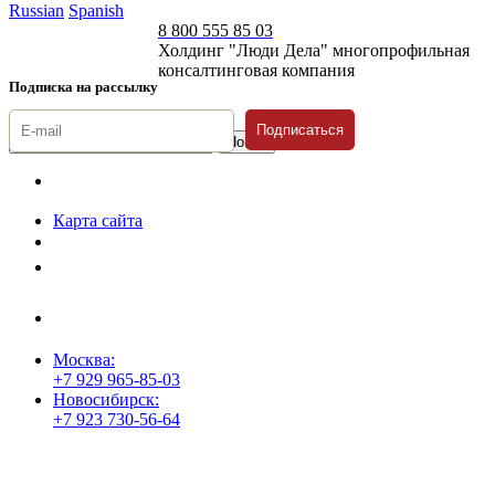
Russian
Spanish
8 800 555 85 03
Холдинг "Люди Дела" многопрофильная
консалтинговая компания
Подписка на рассылку
Подписаться
© 1996-2026 «Люди
Дела»
Карта сайта
Политика защиты и обработки персональных данных
Положение о порядке хранения и защиты персональных данных
пользователей
Согласие на обработку персональных данных
Москва:
+7 929 965-85-03
Новосибирск:
+7 923 730-56-64