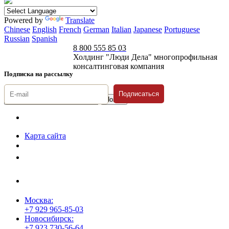
Powered by
Translate
Chinese
English
French
German
Italian
Japanese
Portuguese
Russian
Spanish
8 800 555 85 03
Холдинг "Люди Дела" многопрофильная
консалтинговая компания
Подписка на рассылку
Подписаться
© 1996-2026 «Люди
Дела»
Карта сайта
Политика защиты и обработки персональных данных
Положение о порядке хранения и защиты персональных данных
пользователей
Согласие на обработку персональных данных
Москва:
+7 929 965-85-03
Новосибирск:
+7 923 730-56-64