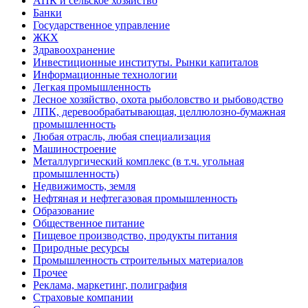
АПК и сельское хозяйство
Банки
Государственное управление
ЖКХ
Здравоохранение
Инвестиционные институты. Рынки капиталов
Информационные технологии
Легкая промышленность
Лесное хозяйство, охота рыболовство и рыбоводство
ЛПК, деревообрабатывающая, целлюлозно-бумажная
промышленность
Любая отрасль, любая специализация
Машиностроение
Металлургический комплекс (в т.ч. угольная
промышленность)
Недвижимость, земля
Нефтяная и нефтегазовая промышленность
Образование
Общественное питание
Пищевое производство, продукты питания
Природные ресурсы
Промышленность строительных материалов
Прочее
Реклама, маркетинг, полиграфия
Страховые компании