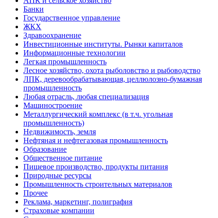
АПК и сельское хозяйство
Банки
Государственное управление
ЖКХ
Здравоохранение
Инвестиционные институты. Рынки капиталов
Информационные технологии
Легкая промышленность
Лесное хозяйство, охота рыболовство и рыбоводство
ЛПК, деревообрабатывающая, целлюлозно-бумажная
промышленность
Любая отрасль, любая специализация
Машиностроение
Металлургический комплекс (в т.ч. угольная
промышленность)
Недвижимость, земля
Нефтяная и нефтегазовая промышленность
Образование
Общественное питание
Пищевое производство, продукты питания
Природные ресурсы
Промышленность строительных материалов
Прочее
Реклама, маркетинг, полиграфия
Страховые компании