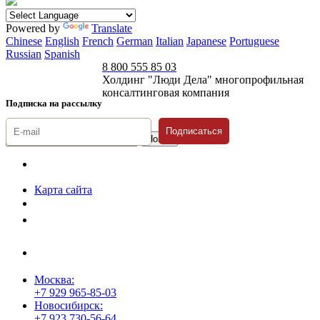
Powered by
Translate
Chinese
English
French
German
Italian
Japanese
Portuguese
Russian
Spanish
8 800 555 85 03
Холдинг "Люди Дела" многопрофильная
консалтинговая компания
Подписка на рассылку
Подписаться
© 1996-2026 «Люди
Дела»
Карта сайта
Политика защиты и обработки персональных данных
Положение о порядке хранения и защиты персональных данных
пользователей
Согласие на обработку персональных данных
Москва:
+7 929 965-85-03
Новосибирск:
+7 923 730-56-64