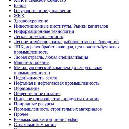
АПК и сельское хозяйство
Банки
Государственное управление
ЖКХ
Здравоохранение
Инвестиционные институты. Рынки капиталов
Информационные технологии
Легкая промышленность
Лесное хозяйство, охота рыболовство и рыбоводство
ЛПК, деревообрабатывающая, целлюлозно-бумажная
промышленность
Любая отрасль, любая специализация
Машиностроение
Металлургический комплекс (в т.ч. угольная
промышленность)
Недвижимость, земля
Нефтяная и нефтегазовая промышленность
Образование
Общественное питание
Пищевое производство, продукты питания
Природные ресурсы
Промышленность строительных материалов
Прочее
Реклама, маркетинг, полиграфия
Страховые компании