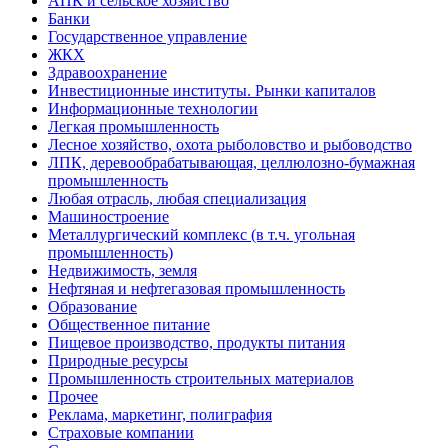
АПК и сельское хозяйство
Банки
Государственное управление
ЖКХ
Здравоохранение
Инвестиционные институты. Рынки капиталов
Информационные технологии
Легкая промышленность
Лесное хозяйство, охота рыболовство и рыбоводство
ЛПК, деревообрабатывающая, целлюлозно-бумажная
промышленность
Любая отрасль, любая специализация
Машиностроение
Металлургический комплекс (в т.ч. угольная
промышленность)
Недвижимость, земля
Нефтяная и нефтегазовая промышленность
Образование
Общественное питание
Пищевое производство, продукты питания
Природные ресурсы
Промышленность строительных материалов
Прочее
Реклама, маркетинг, полиграфия
Страховые компании