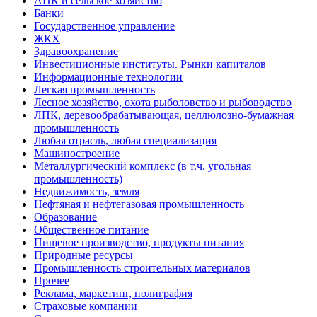
АПК и сельское хозяйство
Банки
Государственное управление
ЖКХ
Здравоохранение
Инвестиционные институты. Рынки капиталов
Информационные технологии
Легкая промышленность
Лесное хозяйство, охота рыболовство и рыбоводство
ЛПК, деревообрабатывающая, целлюлозно-бумажная
промышленность
Любая отрасль, любая специализация
Машиностроение
Металлургический комплекс (в т.ч. угольная
промышленность)
Недвижимость, земля
Нефтяная и нефтегазовая промышленность
Образование
Общественное питание
Пищевое производство, продукты питания
Природные ресурсы
Промышленность строительных материалов
Прочее
Реклама, маркетинг, полиграфия
Страховые компании