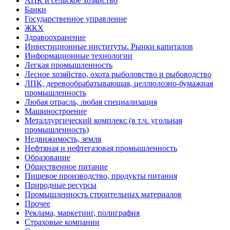
АПК и сельское хозяйство
Банки
Государственное управление
ЖКХ
Здравоохранение
Инвестиционные институты. Рынки капиталов
Информационные технологии
Легкая промышленность
Лесное хозяйство, охота рыболовство и рыбоводство
ЛПК, деревообрабатывающая, целлюлозно-бумажная
промышленность
Любая отрасль, любая специализация
Машиностроение
Металлургический комплекс (в т.ч. угольная
промышленность)
Недвижимость, земля
Нефтяная и нефтегазовая промышленность
Образование
Общественное питание
Пищевое производство, продукты питания
Природные ресурсы
Промышленность строительных материалов
Прочее
Реклама, маркетинг, полиграфия
Страховые компании