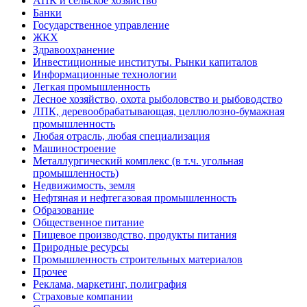
АПК и сельское хозяйство
Банки
Государственное управление
ЖКХ
Здравоохранение
Инвестиционные институты. Рынки капиталов
Информационные технологии
Легкая промышленность
Лесное хозяйство, охота рыболовство и рыбоводство
ЛПК, деревообрабатывающая, целлюлозно-бумажная
промышленность
Любая отрасль, любая специализация
Машиностроение
Металлургический комплекс (в т.ч. угольная
промышленность)
Недвижимость, земля
Нефтяная и нефтегазовая промышленность
Образование
Общественное питание
Пищевое производство, продукты питания
Природные ресурсы
Промышленность строительных материалов
Прочее
Реклама, маркетинг, полиграфия
Страховые компании