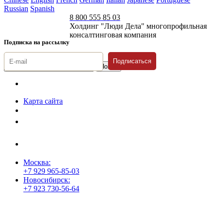
Russian
Spanish
8 800 555 85 03
Холдинг "Люди Дела" многопрофильная
консалтинговая компания
Подписка на рассылку
Подписаться
© 1996-2026 «Люди
Дела»
Карта сайта
Политика защиты и обработки персональных данных
Положение о порядке хранения и защиты персональных данных
пользователей
Согласие на обработку персональных данных
Москва:
+7 929 965-85-03
Новосибирск:
+7 923 730-56-64