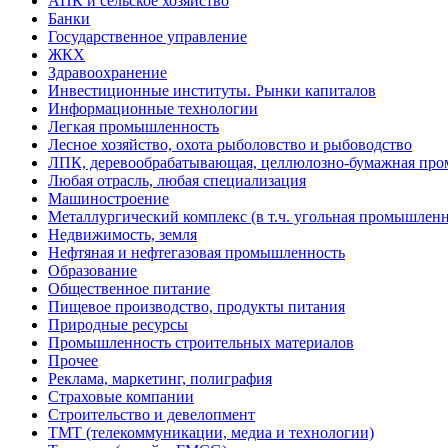
АПК и сельское хозяйство
Банки
Государственное управление
ЖКХ
Здравоохранение
Инвестиционные институты. Рынки капиталов
Информационные технологии
Легкая промышленность
Лесное хозяйство, охота рыболовство и рыбоводство
ЛПК, деревообрабатывающая, целлюлозно-бумажная пр
Любая отрасль, любая специализация
Машиностроение
Металлургический комплекс (в т.ч. угольная промышленн
Недвижимость, земля
Нефтяная и нефтегазовая промышленность
Образование
Общественное питание
Пищевое производство, продукты питания
Природные ресурсы
Промышленность строительных материалов
Прочее
Реклама, маркетинг, полиграфия
Страховые компании
Строительство и девелопмент
ТМТ (телекоммуникации, медиа и технологии)