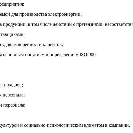
предприятия;
уемой для производства электроэнергии;
ва продукции, в том числе действий с претензиями, несоответств
оставщиками;
ю удовлетворенности клиентов;
ия основным понятиям и определениям ISO 900
вки кадров;
я персонала;
и персонала;
 культурой и социально-психологическим климатом в компании.