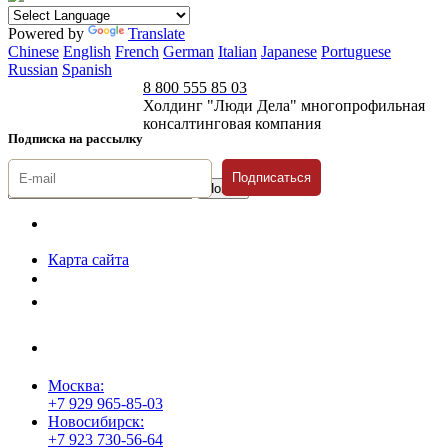
Powered by
Translate
Chinese
English
French
German
Italian
Japanese
Portuguese
Russian
Spanish
8 800 555 85 03
Холдинг "Люди Дела" многопрофильная
консалтинговая компания
Подписка на рассылку
Подписаться
© 1996-2026 «Люди
Дела»
Карта сайта
Политика защиты и обработки персональных данных
Положение о порядке хранения и защиты персональных данных
пользователей
Согласие на обработку персональных данных
Москва:
+7 929 965-85-03
Новосибирск:
+7 923 730-56-64