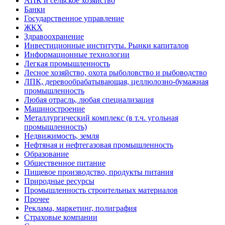
АПК и сельское хозяйство
Банки
Государственное управление
ЖКХ
Здравоохранение
Инвестиционные институты. Рынки капиталов
Информационные технологии
Легкая промышленность
Лесное хозяйство, охота рыболовство и рыбоводство
ЛПК, деревообрабатывающая, целлюлозно-бумажная
промышленность
Любая отрасль, любая специализация
Машиностроение
Металлургический комплекс (в т.ч. угольная
промышленность)
Недвижимость, земля
Нефтяная и нефтегазовая промышленность
Образование
Общественное питание
Пищевое производство, продукты питания
Природные ресурсы
Промышленность строительных материалов
Прочее
Реклама, маркетинг, полиграфия
Страховые компании