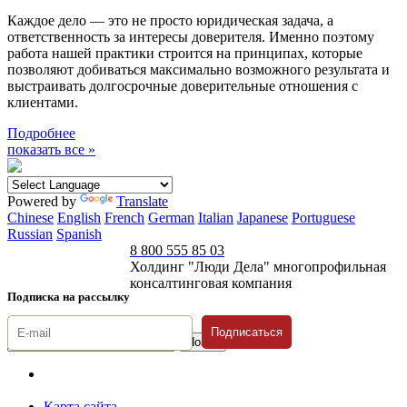
Каждое дело — это не просто юридическая задача, а
ответственность за интересы доверителя. Именно поэтому
работа нашей практики строится на принципах, которые
позволяют добиваться максимально возможного результата и
выстраивать долгосрочные доверительные отношения с
клиентами.
Подробнее
показать все »
Powered by
Translate
Chinese
English
French
German
Italian
Japanese
Portuguese
Russian
Spanish
8 800 555 85 03
Холдинг "Люди Дела" многопрофильная
консалтинговая компания
Подписка на рассылку
Подписаться
© 1996-2026 «Люди
Дела»
Карта сайта