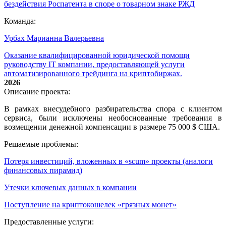
бездействия Роспатента в споре о товарном знаке РЖД
Команда:
Урбах Марианна Валерьевна
Оказание квалифицированной юридической помощи
руководству IT компании, предоставляющей услуги
автоматизированного трейдинга на криптобиржах.
2026
Описание проекта:
В рамках внесудебного разбирательства спора с клиентом
сервиса, были исключены необоснованные требования в
возмещении денежной компенсации в размере 75 000 $ США.
Решаемые проблемы:
Потеря инвестиций, вложенных в «scum» проекты (аналоги
финансовых пирамид)
Утечки ключевых данных в компании
Поступление на криптокошелек «грязных монет»
Предоставленные услуги: