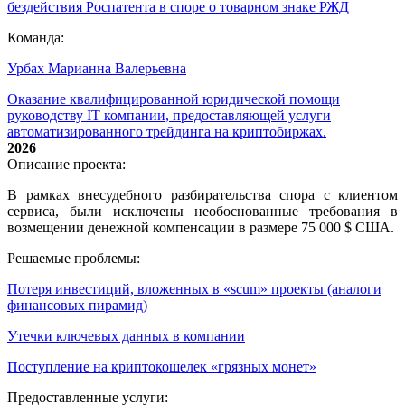
бездействия Роспатента в споре о товарном знаке РЖД
Команда:
Урбах Марианна Валерьевна
Оказание квалифицированной юридической помощи
руководству IT компании, предоставляющей услуги
автоматизированного трейдинга на криптобиржах.
2026
Описание проекта:
В рамках внесудебного разбирательства спора с клиентом
сервиса, были исключены необоснованные требования в
возмещении денежной компенсации в размере 75 000 $ США.
Решаемые проблемы:
Потеря инвестиций, вложенных в «scum» проекты (аналоги
финансовых пирамид)
Утечки ключевых данных в компании
Поступление на криптокошелек «грязных монет»
Предоставленные услуги: