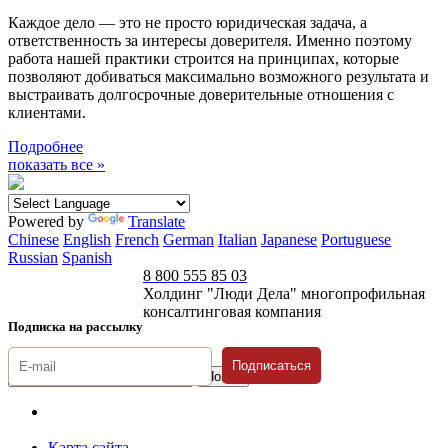
Каждое дело — это не просто юридическая задача, а
ответственность за интересы доверителя. Именно поэтому
работа нашей практики строится на принципах, которые
позволяют добиваться максимально возможного результата и
выстраивать долгосрочные доверительные отношения с
клиентами.
Подробнее
показать все »
Powered by
Translate
Chinese
English
French
German
Italian
Japanese
Portuguese
Russian
Spanish
8 800 555 85 03
Холдинг "Люди Дела" многопрофильная
консалтинговая компания
Подписка на рассылку
Подписаться
© 1996-2026 «Люди
Дела»
Карта сайта