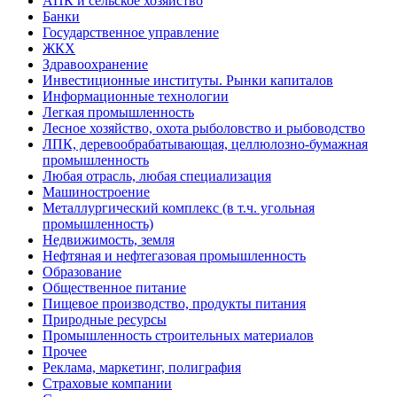
АПК и сельское хозяйство
Банки
Государственное управление
ЖКХ
Здравоохранение
Инвестиционные институты. Рынки капиталов
Информационные технологии
Легкая промышленность
Лесное хозяйство, охота рыболовство и рыбоводство
ЛПК, деревообрабатывающая, целлюлозно-бумажная
промышленность
Любая отрасль, любая специализация
Машиностроение
Металлургический комплекс (в т.ч. угольная
промышленность)
Недвижимость, земля
Нефтяная и нефтегазовая промышленность
Образование
Общественное питание
Пищевое производство, продукты питания
Природные ресурсы
Промышленность строительных материалов
Прочее
Реклама, маркетинг, полиграфия
Страховые компании