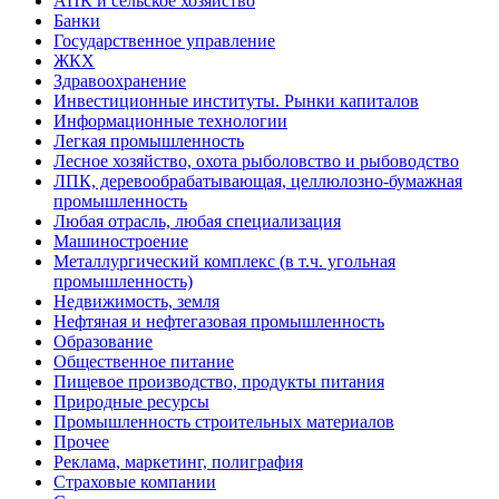
АПК и сельское хозяйство
Банки
Государственное управление
ЖКХ
Здравоохранение
Инвестиционные институты. Рынки капиталов
Информационные технологии
Легкая промышленность
Лесное хозяйство, охота рыболовство и рыбоводство
ЛПК, деревообрабатывающая, целлюлозно-бумажная
промышленность
Любая отрасль, любая специализация
Машиностроение
Металлургический комплекс (в т.ч. угольная
промышленность)
Недвижимость, земля
Нефтяная и нефтегазовая промышленность
Образование
Общественное питание
Пищевое производство, продукты питания
Природные ресурсы
Промышленность строительных материалов
Прочее
Реклама, маркетинг, полиграфия
Страховые компании