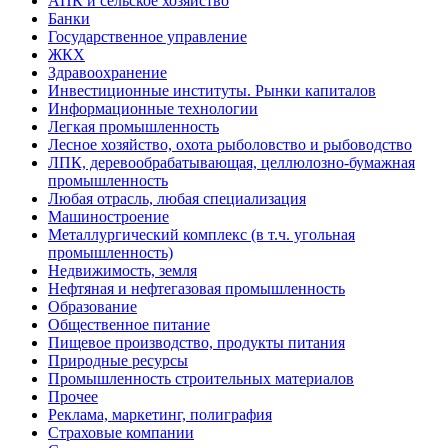
АПК и сельское хозяйство
Банки
Государственное управление
ЖКХ
Здравоохранение
Инвестиционные институты. Рынки капиталов
Информационные технологии
Легкая промышленность
Лесное хозяйство, охота рыболовство и рыбоводство
ЛПК, деревообрабатывающая, целлюлозно-бумажная
промышленность
Любая отрасль, любая специализация
Машиностроение
Металлургический комплекс (в т.ч. угольная
промышленность)
Недвижимость, земля
Нефтяная и нефтегазовая промышленность
Образование
Общественное питание
Пищевое производство, продукты питания
Природные ресурсы
Промышленность строительных материалов
Прочее
Реклама, маркетинг, полиграфия
Страховые компании