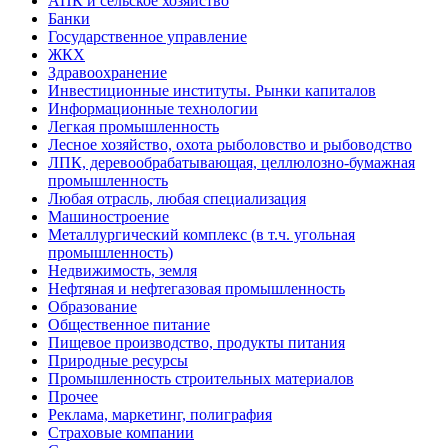
АПК и сельское хозяйство
Банки
Государственное управление
ЖКХ
Здравоохранение
Инвестиционные институты. Рынки капиталов
Информационные технологии
Легкая промышленность
Лесное хозяйство, охота рыболовство и рыбоводство
ЛПК, деревообрабатывающая, целлюлозно-бумажная
промышленность
Любая отрасль, любая специализация
Машиностроение
Металлургический комплекс (в т.ч. угольная
промышленность)
Недвижимость, земля
Нефтяная и нефтегазовая промышленность
Образование
Общественное питание
Пищевое производство, продукты питания
Природные ресурсы
Промышленность строительных материалов
Прочее
Реклама, маркетинг, полиграфия
Страховые компании