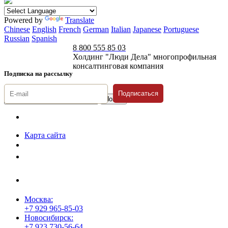
Powered by
Translate
Chinese
English
French
German
Italian
Japanese
Portuguese
Russian
Spanish
8 800 555 85 03
Холдинг "Люди Дела" многопрофильная
консалтинговая компания
Подписка на рассылку
Подписаться
© 1996-2026 «Люди
Дела»
Карта сайта
Политика защиты и обработки персональных данных
Положение о порядке хранения и защиты персональных данных
пользователей
Согласие на обработку персональных данных
Москва:
+7 929 965-85-03
Новосибирск:
+7 923 730-56-64