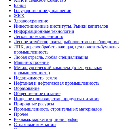
АПК и сельское хозяйство
Банки
Государственное управление
ЖКХ
Здравоохранение
Инвестиционные институты. Рынки капиталов
Информационные технологии
Легкая промышленность
Лесное хозяйство, охота рыболовство и рыбоводство
ЛПК, деревообрабатывающая, целлюлозно-бумажная
промышленность
Любая отрасль, любая специализация
Машиностроение
Металлургический комплекс (в т.ч. угольная
промышленность)
Недвижимость, земля
Нефтяная и нефтегазовая промышленность
Образование
Общественное питание
Пищевое производство, продукты питания
Природные ресурсы
Промышленность строительных материалов
Прочее
Реклама, маркетинг, полиграфия
Страховые компании