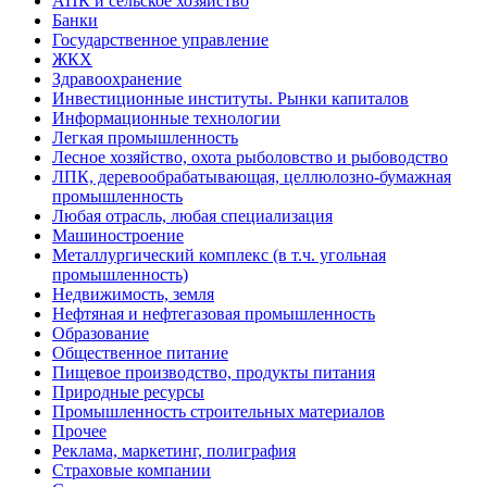
АПК и сельское хозяйство
Банки
Государственное управление
ЖКХ
Здравоохранение
Инвестиционные институты. Рынки капиталов
Информационные технологии
Легкая промышленность
Лесное хозяйство, охота рыболовство и рыбоводство
ЛПК, деревообрабатывающая, целлюлозно-бумажная
промышленность
Любая отрасль, любая специализация
Машиностроение
Металлургический комплекс (в т.ч. угольная
промышленность)
Недвижимость, земля
Нефтяная и нефтегазовая промышленность
Образование
Общественное питание
Пищевое производство, продукты питания
Природные ресурсы
Промышленность строительных материалов
Прочее
Реклама, маркетинг, полиграфия
Страховые компании