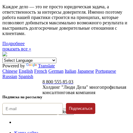
Каждое дело — это не просто юридическая задача, а
ответственность за интересы доверителя. Именно поэтому
работа нашей практики строится на принципах, которые
позволяют добиваться максимально возможного результата и
выстраивать долгосрочные доверительные отношения с
клиентами.
Подробнее
показать все »
Powered by
Translate
Chinese
English
French
German
Italian
Japanese
Portuguese
Russian
Spanish
8 800 555 85 03
Холдинг "Люди Дела" многопрофильная
консалтинговая компания
Подписка на рассылку
Подписаться
© 1996-2026 «Люди
Дела»
Карта сайта