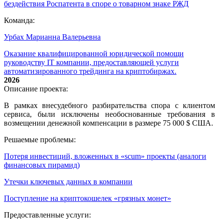
бездействия Роспатента в споре о товарном знаке РЖД
Команда:
Урбах Марианна Валерьевна
Оказание квалифицированной юридической помощи
руководству IT компании, предоставляющей услуги
автоматизированного трейдинга на криптобиржах.
2026
Описание проекта:
В рамках внесудебного разбирательства спора с клиентом
сервиса, были исключены необоснованные требования в
возмещении денежной компенсации в размере 75 000 $ США.
Решаемые проблемы:
Потеря инвестиций, вложенных в «scum» проекты (аналоги
финансовых пирамид)
Утечки ключевых данных в компании
Поступление на криптокошелек «грязных монет»
Предоставленные услуги: