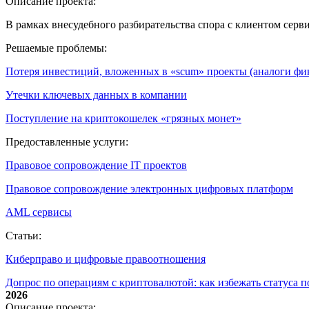
Описание проекта:
В рамках внесудебного разбирательства спора с клиентом сер
Решаемые проблемы:
Потеря инвестиций, вложенных в «scum» проекты (аналоги ф
Утечки ключевых данных в компании
Поступление на криптокошелек «грязных монет»
Предоставленные услуги:
Правовое сопровождение IT проектов
Правовое сопровождение электронных цифровых платформ
AML сервисы
Статьи:
Киберправо и цифровые правоотношения
Допрос по операциям с криптовалютой: как избежать статуса 
2026
Описание проекта: