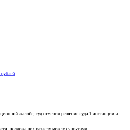
 рублей
яционной жалобе, суд отменил решение суда 1 инстанции и
ости, подлежащих разделу между супругами.