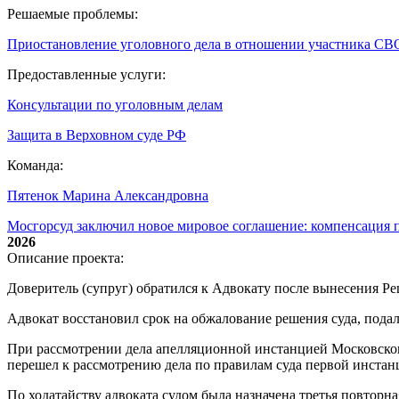
Решаемые проблемы:
Приостановление уголовного дела в отношении участника СВ
Предоставленные услуги:
Консультации по уголовным делам
Защита в Верховном суде РФ
Команда:
Пятенок Марина Александровна
Мосгорсуд заключил новое мировое соглашение: компенсация п
2026
Описание проекта:
Доверитель (супруг) обратился к Адвокату после вынесения Ре
Адвокат восстановил срок на обжалование решения суда, пода
При рассмотрении дела апелляционной инстанцией Московского
перешел к рассмотрению дела по правилам суда первой инстан
По ходатайству адвоката судом была назначена третья повторн