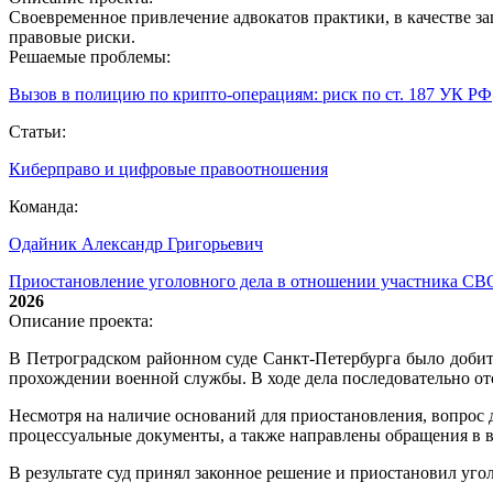
Своевременное привлечение адвокатов практики, в качестве з
правовые риски.
Решаемые проблемы:
Вызов в полицию по крипто‑операциям: риск по ст. 187 УК РФ
Статьи:
Киберправо и цифровые правоотношения
Команда:
Одайник Александр Григорьевич
Приостановление уголовного дела в отношении участника СВ
2026
Описание проекта:
В Петроградском районном суде Санкт-Петербурга было добит
прохождении военной службы. В ходе дела последовательно от
Несмотря на наличие оснований для приостановления, вопрос 
процессуальные документы, а также направлены обращения в
В результате суд принял законное решение и приостановил уг