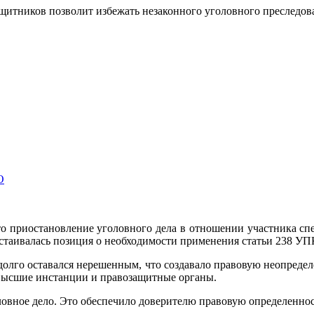
ащитников позволит избежать незаконного уголовного преследо
О
о приостановление уголовного дела в отношении участника сп
стаивалась позиция о необходимости применения статьи 238 УП
долго оставался нерешенным, что создавало правовую неопреде
 высшие инстанции и правозащитные органы.
оловное дело. Это обеспечило доверителю правовую определенно