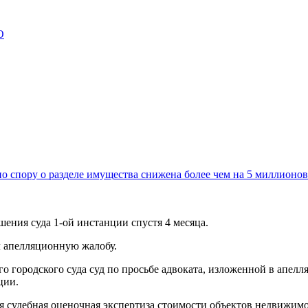
О
о спору о разделе имущества снижена более чем на 5 миллионов
шения суда 1-ой инстанции спустя 4 месяца.
л апелляционную жалобу.
 городского суда суд по просьбе адвоката, изложенной в апелл
ции.
ая судебная оценочная экспертиза стоимости объектов недвижим