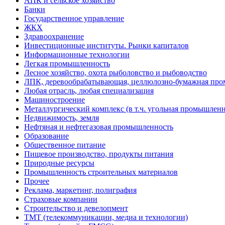
АПК и сельское хозяйство
Банки
Государственное управление
ЖКХ
Здравоохранение
Инвестиционные институты. Рынки капиталов
Информационные технологии
Легкая промышленность
Лесное хозяйство, охота рыболовство и рыбоводство
ЛПК, деревообрабатывающая, целлюлозно-бумажная пр
Любая отрасль, любая специализация
Машиностроение
Металлургический комплекс (в т.ч. угольная промышленн
Недвижимость, земля
Нефтяная и нефтегазовая промышленность
Образование
Общественное питание
Пищевое производство, продукты питания
Природные ресурсы
Промышленность строительных материалов
Прочее
Реклама, маркетинг, полиграфия
Страховые компании
Строительство и девелопмент
ТМТ (телекоммуникации, медиа и технологии)