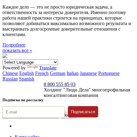
Каждое дело — это не просто юридическая задача, а
ответственность за интересы доверителя. Именно поэтому
работа нашей практики строится на принципах, которые
позволяют добиваться максимально возможного результата и
выстраивать долгосрочные доверительные отношения с
клиентами.
Подробнее
показать все »
Powered by
Translate
Chinese
English
French
German
Italian
Japanese
Portuguese
Russian
Spanish
8 800 555 85 03
Холдинг "Люди Дела" многопрофильная
консалтинговая компания
Подписка на рассылку
Подписаться
© 1996-2026 «Люди
Дела»
Карта сайта