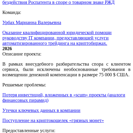
бездействия Роспатента в споре о товарном знаке РЖД
Команда:
Урбах Марианна Валерьевна
Оказание квалифицированной юридической помощи
руководству IT компании, предоставляющей услуги
автоматизированного трейдинга на криптобиржах.
2026
Описание проекта:
В рамках внесудебного разбирательства спора с клиентом
сервиса, были исключены необоснованные требования в
возмещении денежной компенсации в размере 75 000 $ США.
Решаемые проблемы:
Потеря инвестиций, вложенных в «scum» проекты (аналоги
финансовых пирамид)
Утечки ключевых данных в компании
Поступление на криптокошелек «грязных монет»
Предоставленные услуги: