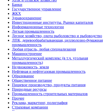
АПК и сельское хозяйство
Банки
Государственное управление
ЖКХ
Здравоохранение
Инвестиционные институты. Рынки капиталов
Информационные технологии
Легкая промышленность
Лесное хозяйство, охота рыболовство и рыбоводство
ЛПК, деревообрабатывающая, целлюлозно-бумажная
промышленность
Любая отрасль, любая специализация
Машиностроение
Металлургический комплекс (в т.ч. угольная
промышленность)
Недвижимость, земля
Нефтяная и нефтегазовая промышленность
Образование
Общественное питание
Пищевое производство, продукты питания
Природные ресурсы
Промышленность строительных материалов
Прочее
Реклама, маркетинг, полиграфия
Страховые компании