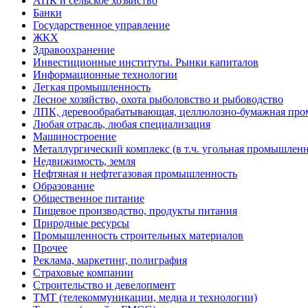
АПК и сельское хозяйство
Банки
Государственное управление
ЖКХ
Здравоохранение
Инвестиционные институты. Рынки капиталов
Информационные технологии
Легкая промышленность
Лесное хозяйство, охота рыболовство и рыбоводство
ЛПК, деревообрабатывающая, целлюлозно-бумажная пр
Любая отрасль, любая специализация
Машиностроение
Металлургический комплекс (в т.ч. угольная промышленн
Недвижимость, земля
Нефтяная и нефтегазовая промышленность
Образование
Общественное питание
Пищевое производство, продукты питания
Природные ресурсы
Промышленность строительных материалов
Прочее
Реклама, маркетинг, полиграфия
Страховые компании
Строительство и девелопмент
ТМТ (телекоммуникации, медиа и технологии)