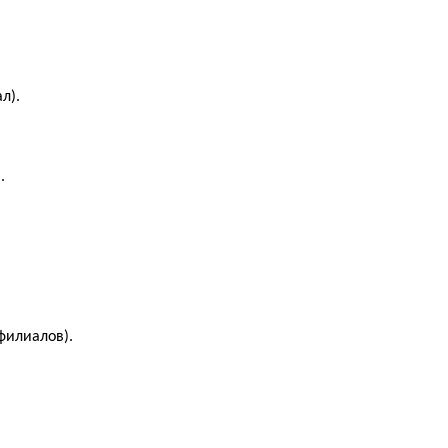
л).
.
филиалов).