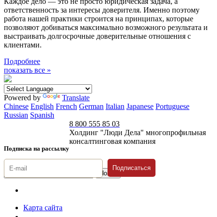
Каждое дело — это не просто юридическая задача, а
ответственность за интересы доверителя. Именно поэтому
работа нашей практики строится на принципах, которые
позволяют добиваться максимально возможного результата и
выстраивать долгосрочные доверительные отношения с
клиентами.
Подробнее
показать все »
Powered by
Translate
Chinese
English
French
German
Italian
Japanese
Portuguese
Russian
Spanish
8 800 555 85 03
Холдинг "Люди Дела" многопрофильная
консалтинговая компания
Подписка на рассылку
Подписаться
© 1996-2026 «Люди
Дела»
Карта сайта