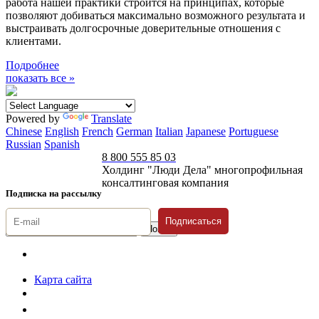
работа нашей практики строится на принципах, которые
позволяют добиваться максимально возможного результата и
выстраивать долгосрочные доверительные отношения с
клиентами.
Подробнее
показать все »
Powered by
Translate
Chinese
English
French
German
Italian
Japanese
Portuguese
Russian
Spanish
8 800 555 85 03
Холдинг "Люди Дела" многопрофильная
консалтинговая компания
Подписка на рассылку
Подписаться
© 1996-2026 «Люди
Дела»
Карта сайта
Политика защиты и обработки персональных данных
Положение о порядке хранения и защиты персональных данных