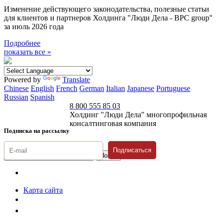
Изменение действующего законодательства, полезные статьи
для клиентов и партнеров Холдинга "Люди Дела - BPC group"
за июль 2026 года
Подробнее
показать все »
Powered by
Translate
Chinese
English
French
German
Italian
Japanese
Portuguese
Russian
Spanish
8 800 555 85 03
Холдинг "Люди Дела" многопрофильная
консалтинговая компания
Подписка на рассылку
Подписаться
© 1996-2026 «Люди
Дела»
Карта сайта
Политика защиты и обработки персональных данных
Положение о порядке хранения и защиты персональных данных