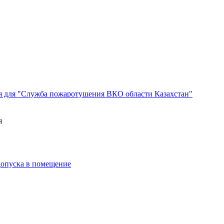
я для "Служба пожаротушения ВКО области Казахстан"
я
 допуска в помещение