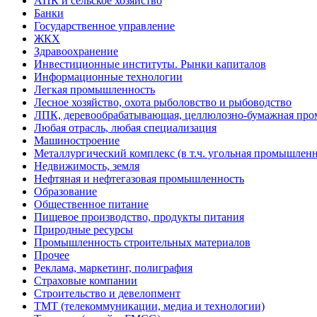
АПК и сельское хозяйство
Банки
Государственное управление
ЖКХ
Здравоохранение
Инвестиционные институты. Рынки капиталов
Информационные технологии
Легкая промышленность
Лесное хозяйство, охота рыболовство и рыбоводство
ЛПК, деревообрабатывающая, целлюлозно-бумажная пр
Любая отрасль, любая специализация
Машиностроение
Металлургический комплекс (в т.ч. угольная промышленн
Недвижимость, земля
Нефтяная и нефтегазовая промышленность
Образование
Общественное питание
Пищевое производство, продукты питания
Природные ресурсы
Промышленность строительных материалов
Прочее
Реклама, маркетинг, полиграфия
Страховые компании
Строительство и девелопмент
ТМТ (телекоммуникации, медиа и технологии)