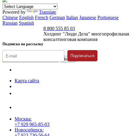
Powered by
Translate
Chinese
English
French
German
Italian
Japanese
Portuguese
Russian
Spanish
8 800 555 85 03
Холдинг "Люди Дела" многопрофильная
консалтинговая компания
Подписка на рассылку
Подписаться
© 1996-2026 «Люди
Дела»
Карта сайта
Политика защиты и обработки персональных данных
Положение о порядке хранения и защиты персональных данных
пользователей
Согласие на обработку персональных данных
Москва:
+7 929 965-85-03
Новосибирск:
+7 923 730-56-64