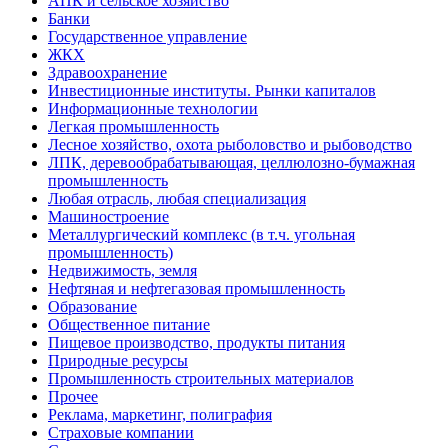
АПК и сельское хозяйство
Банки
Государственное управление
ЖКХ
Здравоохранение
Инвестиционные институты. Рынки капиталов
Информационные технологии
Легкая промышленность
Лесное хозяйство, охота рыболовство и рыбоводство
ЛПК, деревообрабатывающая, целлюлозно-бумажная
промышленность
Любая отрасль, любая специализация
Машиностроение
Металлургический комплекс (в т.ч. угольная
промышленность)
Недвижимость, земля
Нефтяная и нефтегазовая промышленность
Образование
Общественное питание
Пищевое производство, продукты питания
Природные ресурсы
Промышленность строительных материалов
Прочее
Реклама, маркетинг, полиграфия
Страховые компании