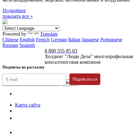
Подробнее
показать все »
Powered by
Translate
Chinese
English
French
German
Italian
Japanese
Portuguese
Russian
Spanish
8 800 555 85 03
Холдинг "Люди Дела" многопрофильная
консалтинговая компания
Подписка на рассылку
Подписаться
© 1996-2026 «Люди
Дела»
Карта сайта
Политика защиты и обработки персональных данных
Положение о порядке хранения и защиты персональных данных
пользователей
Согласие на обработку персональных данных