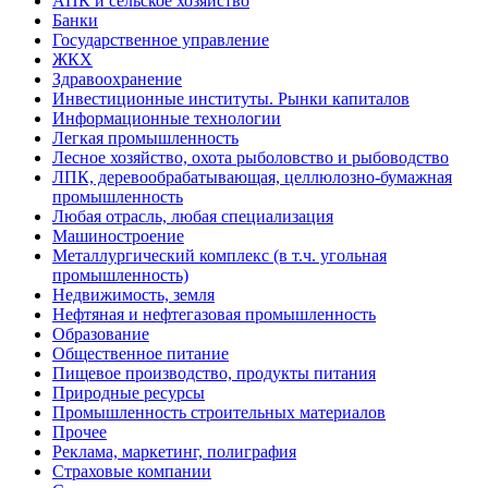
АПК и сельское хозяйство
Банки
Государственное управление
ЖКХ
Здравоохранение
Инвестиционные институты. Рынки капиталов
Информационные технологии
Легкая промышленность
Лесное хозяйство, охота рыболовство и рыбоводство
ЛПК, деревообрабатывающая, целлюлозно-бумажная
промышленность
Любая отрасль, любая специализация
Машиностроение
Металлургический комплекс (в т.ч. угольная
промышленность)
Недвижимость, земля
Нефтяная и нефтегазовая промышленность
Образование
Общественное питание
Пищевое производство, продукты питания
Природные ресурсы
Промышленность строительных материалов
Прочее
Реклама, маркетинг, полиграфия
Страховые компании