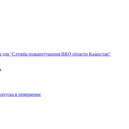
я для "Служба пожаротушения ВКО области Казахстан"
я
 допуска в помещение