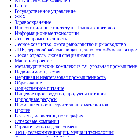
АПК и сельское хозяйство
Банки
Государственное управление
ЖКХ
Здравоохранение
Инвестиционные институты. Рынки капиталов
Информационные технологии
Легкая промышленность
Лесное хозяйство, охота рыболовство и рыбоводство
ЛПК, деревообрабатывающая, целлюлозно-бумажная пр
Любая отрасль, любая специализация
Машиностроение
Металлургический комплекс (в т.ч. угольная промышленн
Недвижимость, земля
Нефтяная и нефтегазовая промышленность
Образование
Общественное питание
Пищевое производство, продукты питания
Природные ресурсы
Промышленность строительных материалов
Прочее
Реклама, маркетинг, полиграфия
Страховые компании
Строительство и девелопмент
ТМТ (телекоммуникации, медиа и технологии)