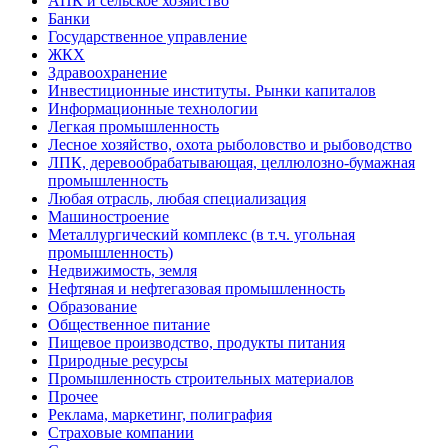
АПК и сельское хозяйство
Банки
Государственное управление
ЖКХ
Здравоохранение
Инвестиционные институты. Рынки капиталов
Информационные технологии
Легкая промышленность
Лесное хозяйство, охота рыболовство и рыбоводство
ЛПК, деревообрабатывающая, целлюлозно-бумажная
промышленность
Любая отрасль, любая специализация
Машиностроение
Металлургический комплекс (в т.ч. угольная
промышленность)
Недвижимость, земля
Нефтяная и нефтегазовая промышленность
Образование
Общественное питание
Пищевое производство, продукты питания
Природные ресурсы
Промышленность строительных материалов
Прочее
Реклама, маркетинг, полиграфия
Страховые компании