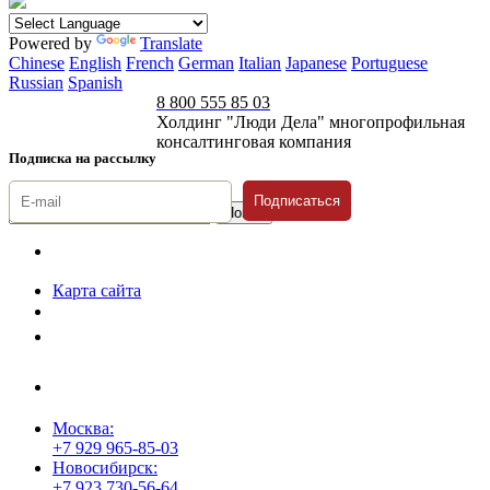
Powered by
Translate
Chinese
English
French
German
Italian
Japanese
Portuguese
Russian
Spanish
8 800 555 85 03
Холдинг "Люди Дела" многопрофильная
консалтинговая компания
Подписка на рассылку
Подписаться
© 1996-2026 «Люди
Дела»
Карта сайта
Политика защиты и обработки персональных данных
Положение о порядке хранения и защиты персональных данных
пользователей
Согласие на обработку персональных данных
Москва:
+7 929 965-85-03
Новосибирск:
+7 923 730-56-64