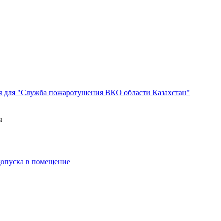
я для "Служба пожаротушения ВКО области Казахстан"
я
 допуска в помещение