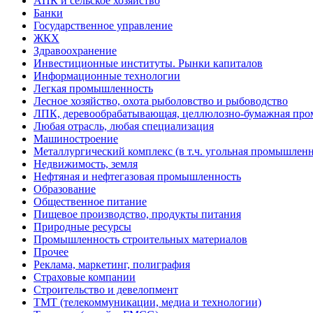
АПК и сельское хозяйство
Банки
Государственное управление
ЖКХ
Здравоохранение
Инвестиционные институты. Рынки капиталов
Информационные технологии
Легкая промышленность
Лесное хозяйство, охота рыболовство и рыбоводство
ЛПК, деревообрабатывающая, целлюлозно-бумажная пр
Любая отрасль, любая специализация
Машиностроение
Металлургический комплекс (в т.ч. угольная промышленн
Недвижимость, земля
Нефтяная и нефтегазовая промышленность
Образование
Общественное питание
Пищевое производство, продукты питания
Природные ресурсы
Промышленность строительных материалов
Прочее
Реклама, маркетинг, полиграфия
Страховые компании
Строительство и девелопмент
ТМТ (телекоммуникации, медиа и технологии)