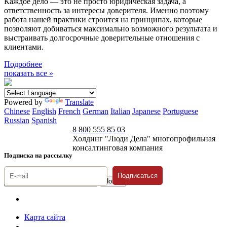
Каждое дело — это не просто юридическая задача, а
ответственность за интересы доверителя. Именно поэтому
работа нашей практики строится на принципах, которые
позволяют добиваться максимально возможного результата и
выстраивать долгосрочные доверительные отношения с
клиентами.
Подробнее
показать все »
Powered by
Translate
Chinese
English
French
German
Italian
Japanese
Portuguese
Russian
Spanish
8 800 555 85 03
Холдинг "Люди Дела" многопрофильная
консалтинговая компания
Подписка на рассылку
Подписаться
© 1996-2026 «Люди
Дела»
Карта сайта