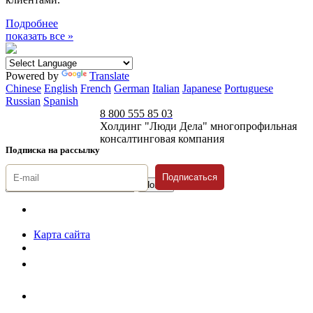
Подробнее
показать все »
Powered by
Translate
Chinese
English
French
German
Italian
Japanese
Portuguese
Russian
Spanish
8 800 555 85 03
Холдинг "Люди Дела" многопрофильная
консалтинговая компания
Подписка на рассылку
Подписаться
© 1996-2026 «Люди
Дела»
Карта сайта
Политика защиты и обработки персональных данных
Положение о порядке хранения и защиты персональных данных
пользователей
Согласие на обработку персональных данных