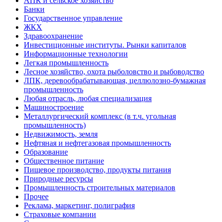
АПК и сельское хозяйство
Банки
Государственное управление
ЖКХ
Здравоохранение
Инвестиционные институты. Рынки капиталов
Информационные технологии
Легкая промышленность
Лесное хозяйство, охота рыболовство и рыбоводство
ЛПК, деревообрабатывающая, целлюлозно-бумажная
промышленность
Любая отрасль, любая специализация
Машиностроение
Металлургический комплекс (в т.ч. угольная
промышленность)
Недвижимость, земля
Нефтяная и нефтегазовая промышленность
Образование
Общественное питание
Пищевое производство, продукты питания
Природные ресурсы
Промышленность строительных материалов
Прочее
Реклама, маркетинг, полиграфия
Страховые компании