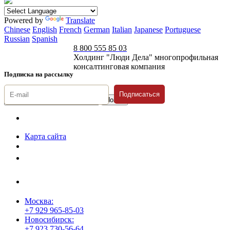
Powered by
Translate
Chinese
English
French
German
Italian
Japanese
Portuguese
Russian
Spanish
8 800 555 85 03
Холдинг "Люди Дела" многопрофильная
консалтинговая компания
Подписка на рассылку
Подписаться
© 1996-2026 «Люди
Дела»
Карта сайта
Политика защиты и обработки персональных данных
Положение о порядке хранения и защиты персональных данных
пользователей
Согласие на обработку персональных данных
Москва:
+7 929 965-85-03
Новосибирск:
+7 923 730-56-64