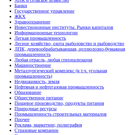
АПК и сельское хозяйство
Банки
Государственное управление
ЖКХ
Здравоохранение
Инвестиционные институты. Рынки капиталов
Информационные технологии
Легкая промышленность
Лесное хозяйство, охота рыболовство и рыбоводство
ЛПК, деревообрабатывающая, целлюлозно-бумажная
промышленность
Любая отрасль, любая специализация
Машиностроение
Металлургический комплекс (в т.ч. угольная
промышленность)
Недвижимость, земля
Нефтяная и нефтегазовая промышленность
Образование
Общественное питание
Пищевое производство, продукты питания
Природные ресурсы
Промышленность строительных материалов
Прочее
Реклама, маркетинг, полиграфия
Страховые компании