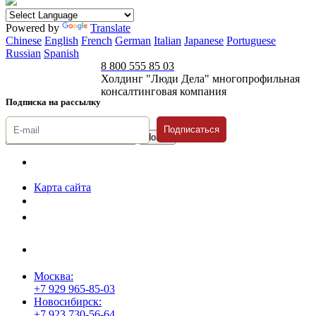
Powered by
Translate
Chinese
English
French
German
Italian
Japanese
Portuguese
Russian
Spanish
8 800 555 85 03
Холдинг "Люди Дела" многопрофильная
консалтинговая компания
Подписка на рассылку
Подписаться
© 1996-2026 «Люди
Дела»
Карта сайта
Политика защиты и обработки персональных данных
Положение о порядке хранения и защиты персональных данных
пользователей
Согласие на обработку персональных данных
Москва:
+7 929 965-85-03
Новосибирск:
+7 923 730-56-64