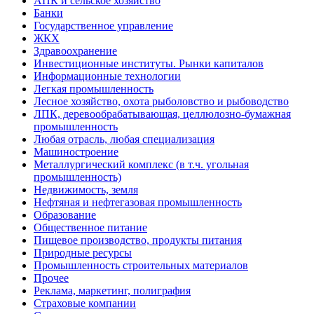
АПК и сельское хозяйство
Банки
Государственное управление
ЖКХ
Здравоохранение
Инвестиционные институты. Рынки капиталов
Информационные технологии
Легкая промышленность
Лесное хозяйство, охота рыболовство и рыбоводство
ЛПК, деревообрабатывающая, целлюлозно-бумажная
промышленность
Любая отрасль, любая специализация
Машиностроение
Металлургический комплекс (в т.ч. угольная
промышленность)
Недвижимость, земля
Нефтяная и нефтегазовая промышленность
Образование
Общественное питание
Пищевое производство, продукты питания
Природные ресурсы
Промышленность строительных материалов
Прочее
Реклама, маркетинг, полиграфия
Страховые компании