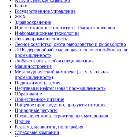
АПК и сельское хозяйство
Банки
Государственное управление
ЖКХ
Здравоохранение
Инвестиционные институты. Рынки капиталов
Информационные технологии
Легкая промышленность
Лесное хозяйство, охота рыболовство и рыбоводство
ЛПК, деревообрабатывающая, целлюлозно-бумажная
промышленность
Любая отрасль, любая специализация
Машиностроение
Металлургический комплекс (в т.ч. угольная
промышленность)
Недвижимость, земля
Нефтяная и нефтегазовая промышленность
Образование
Общественное питание
Пищевое производство, продукты питания
Природные ресурсы
Промышленность строительных материалов
Прочее
Реклама, маркетинг, полиграфия
Страховые компании