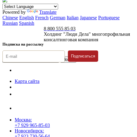
Powered by
Translate
Chinese
English
French
German
Italian
Japanese
Portuguese
Russian
Spanish
8 800 555 85 03
Холдинг "Люди Дела" многопрофильная
консалтинговая компания
Подписка на рассылку
Подписаться
© 1996-2026 «Люди
Дела»
Карта сайта
Политика защиты и обработки персональных данных
Положение о порядке хранения и защиты персональных данных
пользователей
Согласие на обработку персональных данных
Москва:
+7 929 965-85-03
Новосибирск:
+7 923 730-56-64