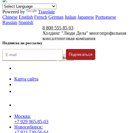
Powered by
Translate
Chinese
English
French
German
Italian
Japanese
Portuguese
Russian
Spanish
8 800 555 85 03
Холдинг "Люди Дела" многопрофильная
консалтинговая компания
Подписка на рассылку
Подписаться
© 1996-2026 «Люди
Дела»
Карта сайта
Политика защиты и обработки персональных данных
Положение о порядке хранения и защиты персональных данных
пользователей
Согласие на обработку персональных данных
Москва:
+7 929 965-85-03
Новосибирск:
+7 923 730-56-64