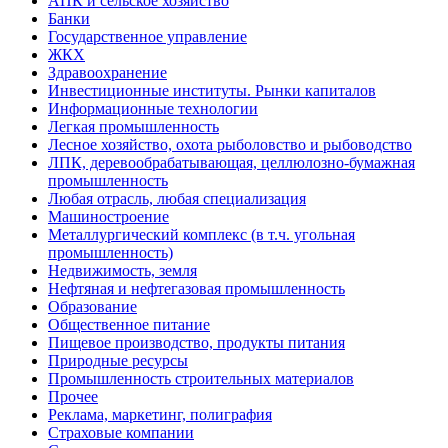
АПК и сельское хозяйство
Банки
Государственное управление
ЖКХ
Здравоохранение
Инвестиционные институты. Рынки капиталов
Информационные технологии
Легкая промышленность
Лесное хозяйство, охота рыболовство и рыбоводство
ЛПК, деревообрабатывающая, целлюлозно-бумажная
промышленность
Любая отрасль, любая специализация
Машиностроение
Металлургический комплекс (в т.ч. угольная
промышленность)
Недвижимость, земля
Нефтяная и нефтегазовая промышленность
Образование
Общественное питание
Пищевое производство, продукты питания
Природные ресурсы
Промышленность строительных материалов
Прочее
Реклама, маркетинг, полиграфия
Страховые компании