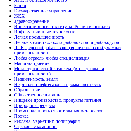
АПК и сельское хозяйство
Банки
Государственное управление
ЖКХ
Здравоохранение
Инвестиционные институты. Рынки капиталов
Информационные технологии
Легкая промышленность
Лесное хозяйство, охота рыболовство и рыбоводство
ЛПК, деревообрабатывающая, целлюлозно-бумажная
промышленность
Любая отрасль, любая специализация
Машиностроение
Металлургический комплекс (в т.ч. угольная
промышленность)
Недвижимость, земля
Нефтяная и нефтегазовая промышленность
Образование
Общественное питание
Пищевое производство, продукты питания
Природные ресурсы
Промышленность строительных материалов
Прочее
Реклама, маркетинг, полиграфия
Страховые компании