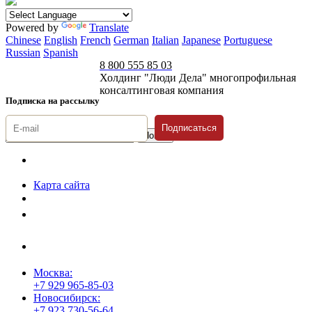
Powered by
Translate
Chinese
English
French
German
Italian
Japanese
Portuguese
Russian
Spanish
8 800 555 85 03
Холдинг "Люди Дела" многопрофильная
консалтинговая компания
Подписка на рассылку
Подписаться
© 1996-2026 «Люди
Дела»
Карта сайта
Политика защиты и обработки персональных данных
Положение о порядке хранения и защиты персональных данных
пользователей
Согласие на обработку персональных данных
Москва:
+7 929 965-85-03
Новосибирск:
+7 923 730-56-64