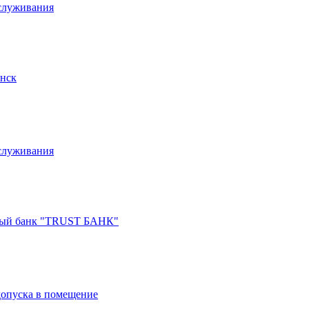
бслуживания
инск
бслуживания
ный банк "TRUST БАНК"
 допуска в помещение