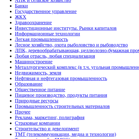
АПК и сельское хозяйство
Банки
Государственное управление
ЖКХ
Здравоохранение
Инвестиционные институты. Рынки капиталов
Информационные технологии
Легкая промышленность
Лесное хозяйство, охота рыболовство и рыбоводство
ЛПК, деревообрабатывающая, целлюлозно-бумажная пр
Любая отрасль, любая специализация
Машиностроение
Металлургический комплекс (в т.ч. угольная промышленн
Недвижимость, земля
Нефтяная и нефтегазовая промышленность
Образование
Общественное питание
Пищевое производство, продукты питания
Природные ресурсы
Промышленность строительных материалов
Прочее
Реклама, маркетинг, полиграфия
Страховые компании
Строительство и девелопмент
ТМТ (телекоммуникации, медиа и технологии)