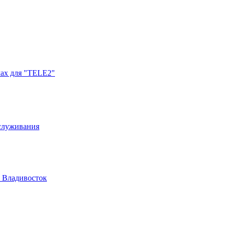
лах для "TELE2"
бслуживания
. Владивосток