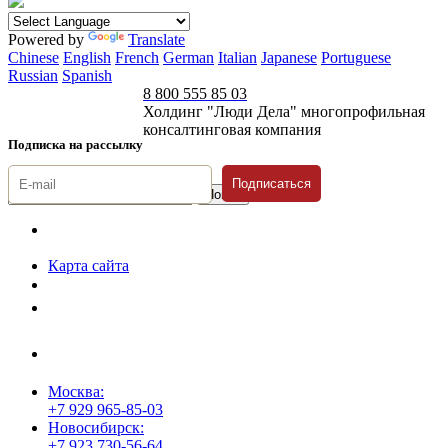
Powered by
Translate
Chinese
English
French
German
Italian
Japanese
Portuguese
Russian
Spanish
8 800 555 85 03
Холдинг "Люди Дела" многопрофильная
консалтинговая компания
Подписка на рассылку
Подписаться
© 1996-2026 «Люди
Дела»
Карта сайта
Политика защиты и обработки персональных данных
Положение о порядке хранения и защиты персональных данных
пользователей
Согласие на обработку персональных данных
Москва:
+7 929 965-85-03
Новосибирск:
+7 923 730-56-64