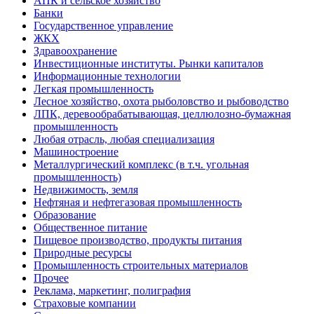
АПК и сельское хозяйство
Банки
Государственное управление
ЖКХ
Здравоохранение
Инвестиционные институты. Рынки капиталов
Информационные технологии
Легкая промышленность
Лесное хозяйство, охота рыболовство и рыбоводство
ЛПК, деревообрабатывающая, целлюлозно-бумажная
промышленность
Любая отрасль, любая специализация
Машиностроение
Металлургический комплекс (в т.ч. угольная
промышленность)
Недвижимость, земля
Нефтяная и нефтегазовая промышленность
Образование
Общественное питание
Пищевое производство, продукты питания
Природные ресурсы
Промышленность строительных материалов
Прочее
Реклама, маркетинг, полиграфия
Страховые компании