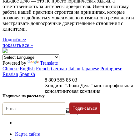
Каждое дело — это не просто юридическая задача, а
ответственность за интересы доверителя. Именно поэтому
работа нашей практики строится на принципах, которые
позволяют добиваться максимально возможного результата и
выстраивать долгосрочные доверительные отношения с
клиентами.
Подробнее
показать все »
Powered by
Translate
Chinese
English
French
German
Italian
Japanese
Portuguese
Russian
Spanish
8 800 555 85 03
Холдинг "Люди Дела" многопрофильная
консалтинговая компания
Подписка на рассылку
Подписаться
© 1996-2026 «Люди
Дела»
Карта сайта