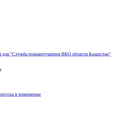
я для "Служба пожаротушения ВКО области Казахстан"
я
 допуска в помещение