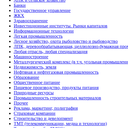
АПК и сельское хозяйство
Банки
Государственное управление
ЖКХ
Здравоохранение
Инвестиционные институты. Рынки капиталов
Информационные технологии
Легкая промышленность
Лесное хозяйство, охота рыболовство и рыбоводство
ЛПК, деревообрабатывающая, целлюлозно-бумажная пр
Любая отрасль, любая специализация
Машиностроение
Металлургический комплекс (в т.ч. угольная промышленн
Недвижимость, земля
Нефтяная и нефтегазовая промышленность
Образование
Общественное питание
Пищевое производство, продукты питания
Природные ресурсы
Промышленность строительных материалов
Прочее
Реклама, маркетинг, полиграфия
Страховые компании
Строительство и девелопмент
ТМТ (телекоммуникации, медиа и технологии)