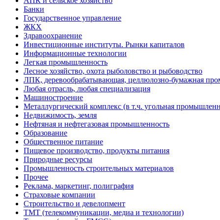
АПК и сельское хозяйство
Банки
Государственное управление
ЖКХ
Здравоохранение
Инвестиционные институты. Рынки капиталов
Информационные технологии
Легкая промышленность
Лесное хозяйство, охота рыболовство и рыбоводство
ЛПК, деревообрабатывающая, целлюлозно-бумажная пр
Любая отрасль, любая специализация
Машиностроение
Металлургический комплекс (в т.ч. угольная промышленн
Недвижимость, земля
Нефтяная и нефтегазовая промышленность
Образование
Общественное питание
Пищевое производство, продукты питания
Природные ресурсы
Промышленность строительных материалов
Прочее
Реклама, маркетинг, полиграфия
Страховые компании
Строительство и девелопмент
ТМТ (телекоммуникации, медиа и технологии)