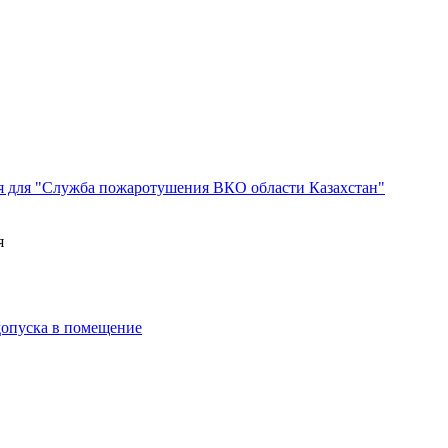
я для "Служба пожаротушения ВКО области Казахстан"
я
 допуска в помещение