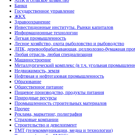
АПК и сельское хозяйство
Банки
Государственное управление
ЖКХ
Здравоохранение
Инвестиционные институты. Рынки капиталов
Информационные технологии
Легкая промышленность
Лесное хозяйство, охота рыболовство и рыбоводство
ЛПК, деревообрабатывающая, целлюлозно-бумажная пр
Любая отрасль, любая специализация
Машиностроение
Металлургический комплекс (в т.ч. угольная промышленн
Недвижимость, земля
Нефтяная и нефтегазовая промышленность
Образование
Общественное питание
Пищевое производство, продукты питания
Природные ресурсы
Промышленность строительных материалов
Прочее
Реклама, маркетинг, полиграфия
Страховые компании
Строительство и девелопмент
ТМТ (телекоммуникации, медиа и технологии)