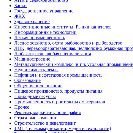
АПК и сельское хозяйство
Банки
Государственное управление
ЖКХ
Здравоохранение
Инвестиционные институты. Рынки капиталов
Информационные технологии
Легкая промышленность
Лесное хозяйство, охота рыболовство и рыбоводство
ЛПК, деревообрабатывающая, целлюлозно-бумажная пр
Любая отрасль, любая специализация
Машиностроение
Металлургический комплекс (в т.ч. угольная промышленн
Недвижимость, земля
Нефтяная и нефтегазовая промышленность
Образование
Общественное питание
Пищевое производство, продукты питания
Природные ресурсы
Промышленность строительных материалов
Прочее
Реклама, маркетинг, полиграфия
Страховые компании
Строительство и девелопмент
ТМТ (телекоммуникации, медиа и технологии)