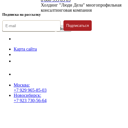
Холдинг "Люди Дела" многопрофильная
консалтинговая компания
Подписка на рассылку
Подписаться
© 1996-2026 «Люди
Дела»
Карта сайта
Политика защиты и обработки персональных данных
Положение о порядке хранения и защиты персональных данных
пользователей
Согласие на обработку персональных данных
Москва:
+7 929 965-85-03
Новосибирск:
+7 923 730-56-64