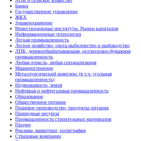
АПК и сельское хозяйство
Банки
Государственное управление
ЖКХ
Здравоохранение
Инвестиционные институты. Рынки капиталов
Информационные технологии
Легкая промышленность
Лесное хозяйство, охота рыболовство и рыбоводство
ЛПК, деревообрабатывающая, целлюлозно-бумажная
промышленность
Любая отрасль, любая специализация
Машиностроение
Металлургический комплекс (в т.ч. угольная
промышленность)
Недвижимость, земля
Нефтяная и нефтегазовая промышленность
Образование
Общественное питание
Пищевое производство, продукты питания
Природные ресурсы
Промышленность строительных материалов
Прочее
Реклама, маркетинг, полиграфия
Страховые компании