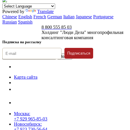
Powered by
Translate
Chinese
English
French
German
Italian
Japanese
Portuguese
Russian
Spanish
8 800 555 85 03
Холдинг "Люди Дела" многопрофильная
консалтинговая компания
Подписка на рассылку
Подписаться
© 1996-2026 «Люди
Дела»
Карта сайта
Политика защиты и обработки персональных данных
Положение о порядке хранения и защиты персональных данных
пользователей
Согласие на обработку персональных данных
Москва:
+7 929 965-85-03
Новосибирск:
+7 923 730-56-64