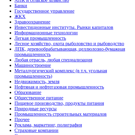
АПК и сельское хозяйство
Банки
Государственное управление
ЖКХ
Здравоохранение
Инвестиционные институты. Рынки капиталов
Информационные технологии
Легкая промышленность
Лесное хозяйство, охота рыболовство и рыбоводство
ЛПК, деревообрабатывающая, целлюлозно-бумажная
промышленность
Любая отрасль, любая специализация
Машиностроение
Металлургический комплекс (в т.ч. угольная
промышленность)
Недвижимость, земля
Нефтяная и нефтегазовая промышленность
Образование
Общественное питание
Пищевое производство, продукты питания
Природные ресурсы
Промышленность строительных материалов
Прочее
Реклама, маркетинг, полиграфия
Страховые компании