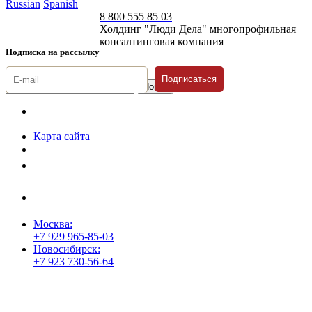
Russian
Spanish
8 800 555 85 03
Холдинг "Люди Дела" многопрофильная
консалтинговая компания
Подписка на рассылку
Подписаться
© 1996-2026 «Люди
Дела»
Карта сайта
Политика защиты и обработки персональных данных
Положение о порядке хранения и защиты персональных данных
пользователей
Согласие на обработку персональных данных
Москва:
+7 929 965-85-03
Новосибирск:
+7 923 730-56-64