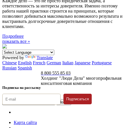
Каждое дело — это не просто юридическая задача, а
ответственность за интересы доверителя. Именно поэтому
работа нашей практики строится на принципах, которые
позволяют добиваться максимально возможного результата и
выстраивать долгосрочные доверительные отношения с
клиентами.
Подробнее
показать все »
Powered by
Translate
Chinese
English
French
German
Italian
Japanese
Portuguese
Russian
Spanish
8 800 555 85 03
Холдинг "Люди Дела" многопрофильная
консалтинговая компания
Подписка на рассылку
Подписаться
© 1996-2026 «Люди
Дела»
Карта сайта